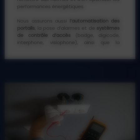
performances énergétiques.
Nous assurons aussi
l’automatisation des
portails
, la pose d’alarmes et de
systèmes
de contrôle d’accès
(badge, digicode,
interphone, visiophone), ainsi que la
domotique : gestion centralisée de vos
éclairages, volets, chauffage ou portail
depuis un smartphone.
Votre maison devient intelligente,
économe et sécurisée, surtout lorsqu’elle
est associée à nos autres solutions !
Côté dépannage
, nos techniciens
interviennent rapidement pour toute
panne électrique
: recherche de défauts,
remplacement de disjoncteurs, remise en
service, création de terre… Chaque