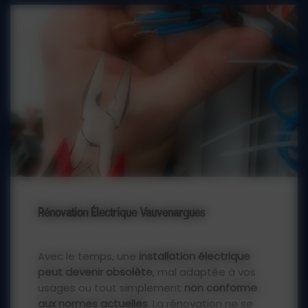
artisan électricien
APE pour toute
intervention à Vauvenargues ou toute
autre ville du
département des Bouches-
du-Rhône
et les départements limitrophes.
Contact
09 72 10 69 42
Rénovation Électrique Vauvenargues
Avec le temps, une
installation électrique
peut devenir obsolète
, mal adaptée à vos
usages ou tout simplement
non conforme
aux normes actuelles
. La rénovation ne se