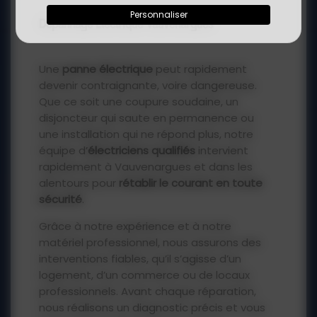
Personnaliser
09 72 10 69 42
Dépannage Électrique Vauvenargues
Une
panne électrique
peut rapidement
devenir contraignante, voire dangereuse.
Que ce soit une coupure soudaine, un
disjoncteur qui saute en permanence ou
une installation qui ne répond plus, notre
équipe d’
électriciens qualifiés
intervient
rapidement à Vauvenargues et dans les
alentours pour
rétablir le courant en toute
sécurité
.
Grâce à notre expérience et à notre
matériel professionnel, nous assurons des
interventions fiables, qu’il s’agisse d’un
logement, d’un commerce ou de locaux
professionnels. Avant chaque réparation,
nous réalisons un diagnostic précis et vous