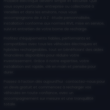
mobilité électrique devient simple et sécurisé. Que
bénéficier d’avantages sur les
vous soyez particulier, entreprise ou collectivité à
amortissements.
Venelles et dans les environs, nous vous
accompagnons de A à Z : étude personnalisée,
Pourquoi se faire accompagner ?
installation conforme aux normes IRVE, mise en service,
suivi et entretien de votre borne de recharge.
Installer une
borne de recharge électrique
éligible aux aides
nécessite le
respect des
Profitez d’équipements fiables, performants et
normes IRVE
et une installation conforme.
compatibles avec tous les véhicules électriques et
Notre équipe s’assure que votre installation
hybrides rechargeables, tout en bénéficiant des aides
soit parfaitement conforme, tout en vous
financières disponibles pour réduire votre
guidant pas à pas pour obtenir les
investissement. Grâce à notre expertise, votre
subventions disponibles.
installation est rapide, clé en main et pensée pour
durer.
Avec A.P.E - Avenir Provence Énergie,
bénéficiez d’un projet clé en main :
Passez à l’action dès aujourd’hui : contactez-nous pour
installation, mise en service, configuration
un devis gratuit et commencez à recharger vos
et suivi administratif pour vos aides
véhicules en toute confiance, avec un
financières. Profitez d’une solution fiable,
accompagnement sur mesure et une tranquillité
rapide et adaptée à vos besoins.
totale.
Contactez-nous dès aujourd’hui pour un