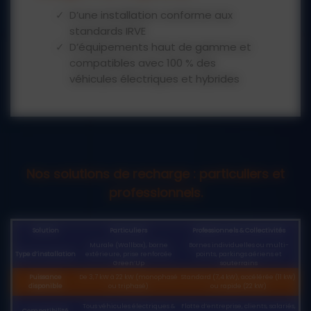
D’une installation conforme aux
standards IRVE
D’équipements haut de gamme et
compatibles avec 100 % des
véhicules électriques et hybrides
De bornes connectées pour plus de
confort et de sécurité
D’un accompagnement
administratif pour profiter des aides
de l’État (jusqu’à 500 € de crédit
Nos solutions de recharge : particuliers et
d’impôt) et subventions locales.
professionnels.
Solution
Particuliers
Professionnels & Collectivités
Murale (Wallbox), borne
Bornes individuelles ou multi-
Type d’installation
extérieure, prise renforcée
points, parkings aériens et
Green’Up
souterrains
Puissance
De 3,7 kW à 22 kW (monophasé
Standard (7,4 kW), accélérée (11 kW)
disponible
ou triphasé)
ou rapide (22 kW)
Tous véhicules électriques &
Flotte d’entreprise, clients, salariés,