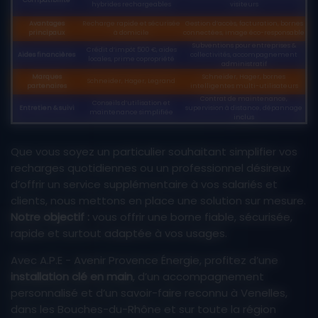
Compatibilité
hybrides rechargeables
visiteurs
Avantages
Recharge rapide et sécurisée
Gestion d’accès, facturation, bornes
principaux
à domicile
connectées, image éco-responsable
Subventions pour entreprises &
Crédit d’impôt 500 €, aides
Aides financières
collectivités, accompagnement
locales, prime copropriété
administratif
Marques
Schneider, Hager, bornes
Schneider, Hager, Legrand
partenaires
intelligentes multi-utilisateurs
Contrat de maintenance,
Conseils d’utilisation et
Entretien & suivi
supervision à distance, dépannage
maintenance simplifiée
inclus
Que vous soyez un particulier souhaitant simplifier vos
recharges quotidiennes ou un professionnel désireux
d’offrir un service supplémentaire à vos salariés et
clients, nous mettons en place une solution sur mesure.
Notre objectif :
vous offrir une borne fiable, sécurisée,
rapide et surtout adaptée à vos usages.
Avec A.P.E - Avenir Provence Énergie, profitez d’une
installation clé en main
, d’un accompagnement
personnalisé et d’un savoir-faire reconnu à Venelles,
dans les Bouches-du-Rhône et sur toute la région