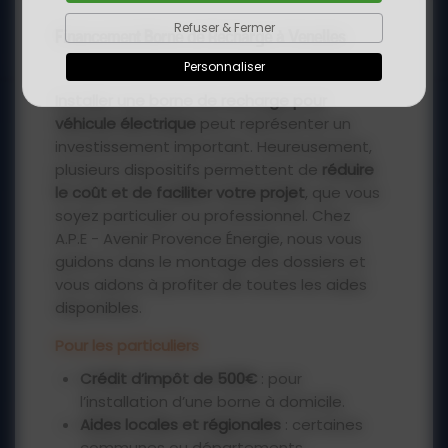
Refuser & Fermer
Financement Borne de Recharge à Venelles
Personnaliser
Installer une borne de recharge pour
véhicule électrique
peut représenter un
investissement important. Heureusement,
plusieurs dispositifs permettent de
réduire
le coût et de faciliter votre projet
, que vous
soyez particulier ou professionnel. Chez
A.P.E - Avenir Provence Énergie, nous vous
guidons dans le montage des dossiers et
vous aidons à profiter de toutes les aides
disponibles.
Pour les particuliers
Crédit d’impôt de 500€
: pour
l’installation d’une borne à domicile.
Aides locales et régionales
: certaines
communes ou départements